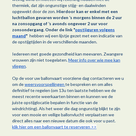
thermiek, dat zijn ongunstige stijg- en daalwinden
opgewekt door de zon.
Hierdoor kan er enkel met een
luchtballon gevaren worden ’s morgens binnen de 2 uur
na zonsopgang of ’s avonds ongeveer 2 uur voor
zonsondergang. Onder de link "
opstijguren volgens
maand
"
hebben wij een lijstje gezet met een indicatie van
de opstijgtijden in de verschillende maanden.
Iedereen met goede gezondheid kan meevaren. Zwangere
vrouwen zijn niet toegelaten.
Meer info over wie mee kan
vliegen
.
Op de voor uw ballonvaart voorziene dag contacteren we u
om de
weersvoorspellingen
te bespreken en om alles
definitief te regelen (om 13u ten laatste hebben we de
meest recente weerkaarten binnen en kunnen we de
juiste opstijglocatie bepalen in functie van de
windrichting). Als het weer die dag ongunstig blijkt te zijn
voor een mooie en veilige ballonvlucht verplaatsen we
direct alles naar een nieuwe datum die ook voor u past.
klik hier om een ballonvaart te reserveren >>