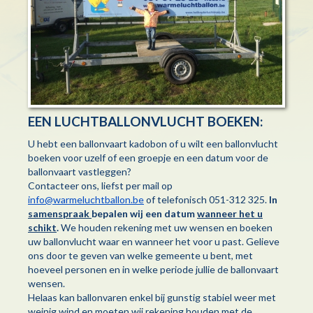
EEN LUCHTBALLONVLUCHT BOEKEN:
U hebt een ballonvaart kadobon of u wilt een ballonvlucht
boeken voor uzelf of een groepje en een datum voor de
ballonvaart vastleggen?
Contacteer ons, liefst per mail op
info@warmeluchtballon.be
of telefonisch 051-312 325.
In
samenspraak
bepalen wij een datum
wanneer het u
schikt
.
We houden rekening met uw wensen en boeken
uw ballonvlucht waar en wanneer het voor u past. Gelieve
ons door te geven van welke gemeente u bent, met
hoeveel personen en in welke periode jullie de ballonvaart
wensen.
Helaas kan ballonvaren enkel bij gunstig stabiel weer met
weinig wind en moeten wij rekening houden met de